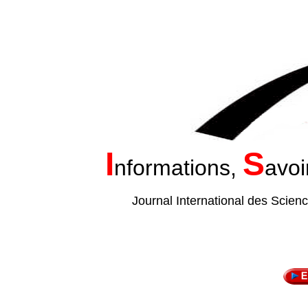
I
S
nformations,
avoi
Journal International des Scien